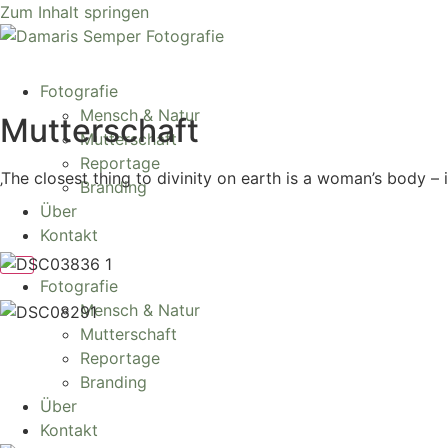
Zum Inhalt springen
Fotografie
Mensch & Natur
Mutterschaft
Mutterschaft
Reportage
‚The closest thing to divinity on earth is a woman’s body – i
Branding
Über
Kontakt
Fotografie
Mensch & Natur
Mutterschaft
Reportage
Branding
Über
Kontakt